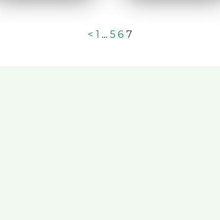
<
1
…
5
6
7