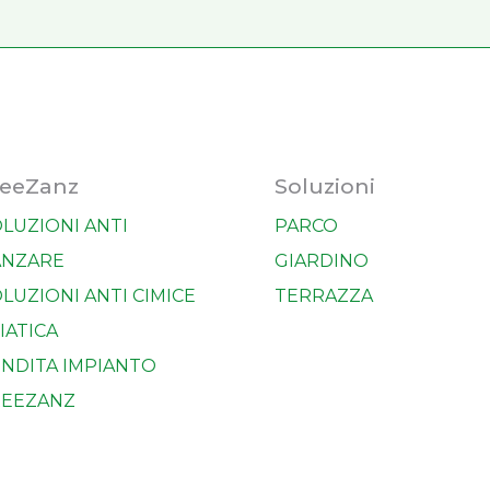
reeZanz
Soluzioni
LUZIONI ANTI
PARCO
ANZARE
GIARDINO
LUZIONI ANTI CIMICE
TERRAZZA
IATICA
NDITA IMPIANTO
REEZANZ
OLEGGIO IMPIANTO
NTIZANZARE