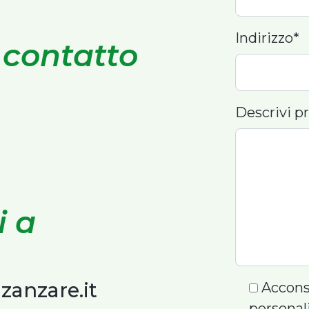
Indirizzo*
 contatto
Descrivi p
i a
zanzare.it
Accons
personal