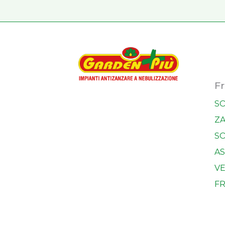
F
SO
Z
SO
AS
VE
F
N
A