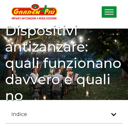
Dispositivi
antizanzare:
quali funzionano
davvero e quali
no
Indice