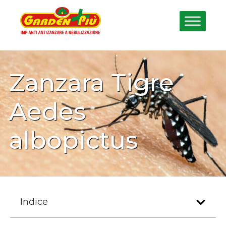
Zanzara Tigre
Aedes
albopictus
Indice