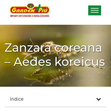
Zanzara coreana
– Aedes koreicus
Indice