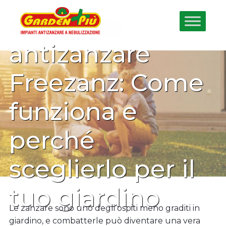
Impianto
antizanzare
Freezanz: Come
funziona e
perché
sceglierlo per il
tuo giardino
Le zanzare sono uno degli ospiti meno graditi in
giardino, e combatterle può diventare una vera