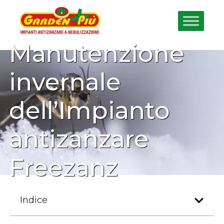
Manutenzione
invernale
dell’Impianto
antizanzare
Freezanz
Indice