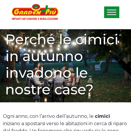
Perché le cimici
in autunno
invadono le
nostre case?
Ogni anno, con l’arrivo dell’autunno, le
cimici
iniziano a spostarsi verso le abitazioni in cerca di riparo
dal freddo. Un fenomeno che riguarda sia le zone